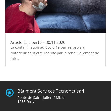
Article La Liberté – 30.11.2020
La contamination au Covid-19 par aérosols à
l’intérieur peut être réduite par le renouvellement de
l’air…
Bâtiment Services Tecnonet sàrl

Route de Saint-Julien 288bis
1258 Perly